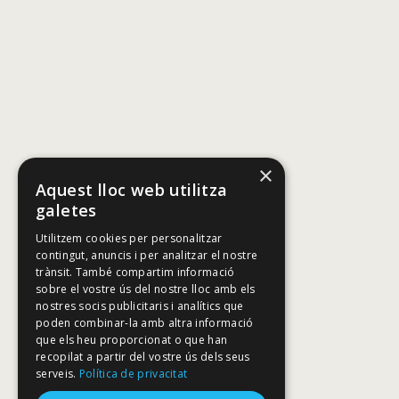
×
Aquest lloc web utilitza
galetes
Utilitzem cookies per personalitzar
contingut, anuncis i per analitzar el nostre
trànsit. També compartim informació
sobre el vostre ús del nostre lloc amb els
nostres socis publicitaris i analítics que
poden combinar-la amb altra informació
que els heu proporcionat o que han
recopilat a partir del vostre ús dels seus
serveis.
Política de privacitat