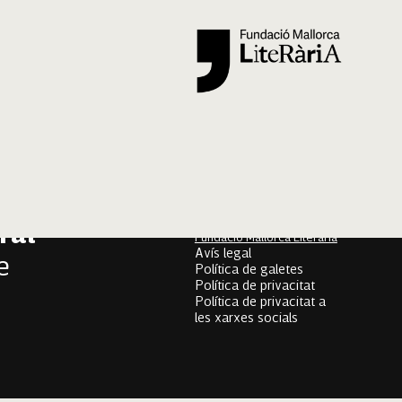
Segueix-nos
er
onari
Mallorca Oral, un projecte
de
ral
Fundació Mallorca Literària
Avís legal
e
Política de galetes
Política de privacitat
Política de privacitat a
les xarxes socials