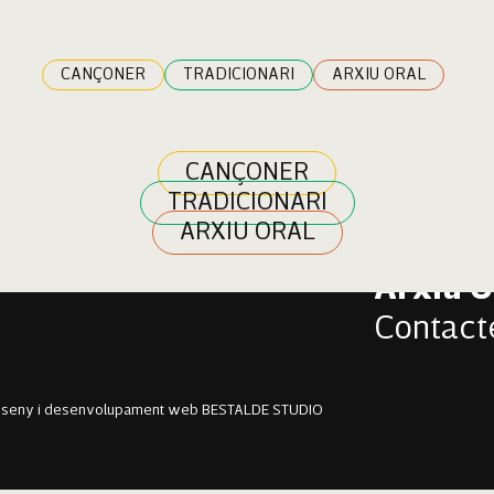
eda
CANÇONER
TRADICIONARI
ARXIU ORAL
CANÇONER
TRADICIONARI
Cançon
ARXIU ORAL
Tradici
Arxiu O
Contact
sseny i desenvolupament web BESTALDE STUDIO