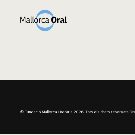
Núria Torres Uc
Navegació
Previous:
Joana Maria Gomez Lliteras
Next:
Isabel Moyà
d'entrades
© Fundació Mallorca Literària 2026. Tots els drets reservats.
Di