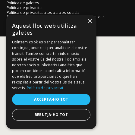
Política de galetes
Política de privacitat
Política de privacitat a les xarxes socials
© Fundació Mallorca Literària 2026. Tots els drets reservats.
×
Disseny i desenvolupament web BESTALDE STUDIO
Aquest lloc web utilitza
galetes
Utilitzem cookies per personalitzar
contingut, anuncis i per analitzar el nostre
trànsit. També compartim informació
sobre el vostre ús del nostre lloc amb els
nostres socis publicitaris i analítics que
poden combinar-la amb altra informació
que els heu proporcionat o que han
recopilat a partir del vostre ús dels seus
serveis.
Política de privacitat
ACCEPTA-HO TOT
REBUTJA-HO TOT