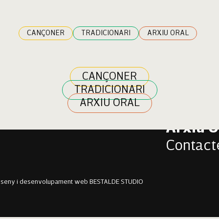
nzo
CANÇONER
TRADICIONARI
ARXIU ORAL
CANÇONER
TRADICIONARI
Cançon
ARXIU ORAL
Tradici
Arxiu O
Contact
sseny i desenvolupament web BESTALDE STUDIO