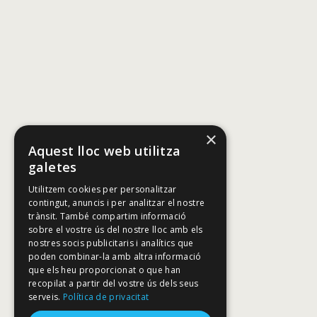
×
Aquest lloc web utilitza
galetes
Utilitzem cookies per personalitzar
contingut, anuncis i per analitzar el nostre
trànsit. També compartim informació
sobre el vostre ús del nostre lloc amb els
nostres socis publicitaris i analítics que
poden combinar-la amb altra informació
que els heu proporcionat o que han
recopilat a partir del vostre ús dels seus
serveis.
Política de privacitat