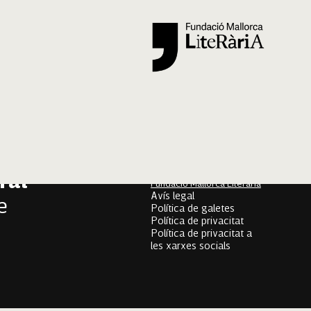
Segueix-nos
er
onari
Mallorca Oral, un projecte
de
ral
Fundació Mallorca Literària
Avís legal
e
Política de galetes
Política de privacitat
Política de privacitat a
les xarxes socials