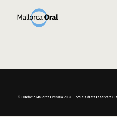
Nil Galmés Lore
Navegació
Previous:
Blanca Jaume Galmés
Next:
Lluc Jorajuria Vives
d'entrades
© Fundació Mallorca Literària 2026. Tots els drets reservats.
Di