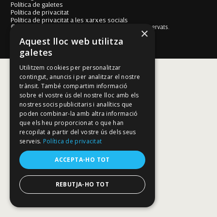
Política de galetes
Política de privacitat
Política de privacitat a les xarxes socials
© Fundació Mallorca Literària 2026. Tots els drets reservats.
×
Disseny i desenvolupament web BESTALDE STUDIO
Aquest lloc web utilitza
galetes
Utilitzem cookies per personalitzar
contingut, anuncis i per analitzar el nostre
trànsit. També compartim informació
sobre el vostre ús del nostre lloc amb els
nostres socis publicitaris i analítics que
poden combinar-la amb altra informació
que els heu proporcionat o que han
recopilat a partir del vostre ús dels seus
serveis.
Política de privacitat
ACCEPTA-HO TOT
REBUTJA-HO TOT