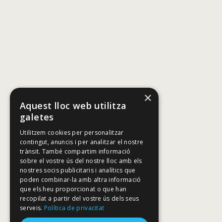
×
Aquest lloc web utilitza
galetes
Utilitzem cookies per personalitzar
contingut, anuncis i per analitzar el nostre
trànsit. També compartim informació
sobre el vostre ús del nostre lloc amb els
nostres socis publicitaris i analítics que
poden combinar-la amb altra informació
que els heu proporcionat o que han
recopilat a partir del vostre ús dels seus
serveis.
Política de privacitat