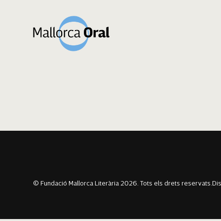
Miquela Alberti P
Navegació
Previous:
Pedrona Alomar Llabrés
Next:
Miquel Estrades Balcaneres
d'entrades
© Fundació Mallorca Literària 2026. Tots els drets reservats.
Di