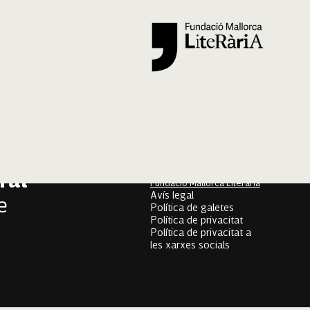
Segueix-nos
er
onari
Mallorca Oral, un projecte
de
ral
Fundació Mallorca Literària
Avís legal
e
Política de galetes
Política de privacitat
Política de privacitat a
les xarxes socials