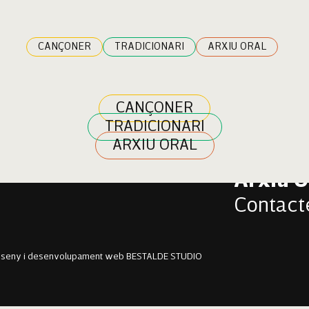
icornell
CANÇONER
TRADICIONARI
ARXIU ORAL
CANÇONER
TRADICIONARI
Cançon
ARXIU ORAL
Tradici
Arxiu O
Contact
sseny i desenvolupament web BESTALDE STUDIO