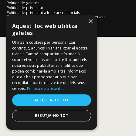
Política de galetes
Política de privacitat
Política de privacitat a les xarxes socials
© Fundació Mallorca Literària 2026. Tots els drets reservats.
×
Disseny i desenvolupament web BESTALDE STUDIO
Aquest lloc web utilitza
galetes
Utilitzem cookies per personalitzar
contingut, anuncis i per analitzar el nostre
trànsit. També compartim informació
sobre el vostre ús del nostre lloc amb els
nostres socis publicitaris i analítics que
poden combinar-la amb altra informació
que els heu proporcionat o que han
recopilat a partir del vostre ús dels seus
serveis.
Política de privacitat
ACCEPTA-HO TOT
REBUTJA-HO TOT