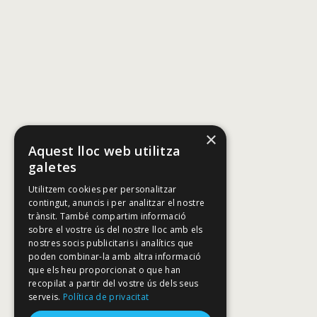
×
Aquest lloc web utilitza
galetes
Utilitzem cookies per personalitzar
contingut, anuncis i per analitzar el nostre
trànsit. També compartim informació
sobre el vostre ús del nostre lloc amb els
nostres socis publicitaris i analítics que
poden combinar-la amb altra informació
que els heu proporcionat o que han
recopilat a partir del vostre ús dels seus
serveis.
Política de privacitat