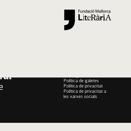
Segueix-nos
er
Mallorca Oral, un projecte
onari
de
Fundació Mallorca Literària
ral
Avís legal
Política de galetes
e
Política de privacitat
Política de privacitat a
les xarxes socials