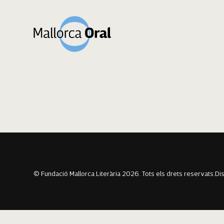
Maria Magdalena
Navegació
Previous:
Aina Maria Massanet
Next:
Cristina Terrassa Becerra
d'entrades
© Fundació Mallorca Literària 2026. Tots els drets reservats.
Di