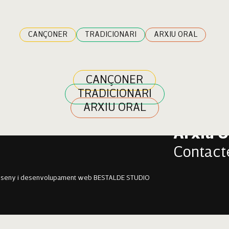
 Rosselló Vaquer
CANÇONER
TRADICIONARI
ARXIU ORAL
CANÇONER
TRADICIONARI
Cançon
ARXIU ORAL
Tradici
Arxiu O
Contact
sseny i desenvolupament web BESTALDE STUDIO