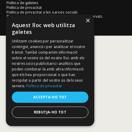
Política de galetes
Política de privacitat
Política de privacitat a les xarxes socials
© Fundació Mallorca Literària 2026. Tots els drets reservats.
×
Disseny i desenvolupament web BESTALDE STUDIO
Aquest lloc web utilitza
galetes
Utilitzem cookies per personalitzar
contingut, anuncis i per analitzar el nostre
trànsit. També compartim informació
sobre el vostre ús del nostre lloc amb els
nostres socis publicitaris i analítics que
poden combinar-la amb altra informació
que els heu proporcionat o que han
recopilat a partir del vostre ús dels seus
serveis.
Política de privacitat
ACCEPTA-HO TOT
REBUTJA-HO TOT