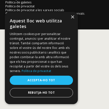
Política de galetes
Política de privacitat
Política de privacitat a les xarxes socials
© Fundació Mallorca Literària 2026. Tots els drets reservats.
×
Disseny i desenvolupament web BESTALDE STUDIO
Aquest lloc web utilitza
galetes
Utilitzem cookies per personalitzar
contingut, anuncis i per analitzar el nostre
trànsit. També compartim informació
sobre el vostre ús del nostre lloc amb els
nostres socis publicitaris i analítics que
poden combinar-la amb altra informació
que els heu proporcionat o que han
recopilat a partir del vostre ús dels seus
serveis.
Política de privacitat
ACCEPTA-HO TOT
REBUTJA-HO TOT