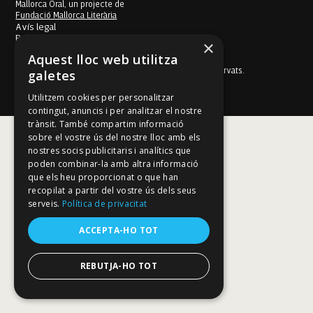
Mallorca Oral, un projecte de
Fundació Mallorca Literària
Avís legal
Política de galetes
×
Política de privacitat
Aquest lloc web utilitza
Política de privacitat a les xarxes socials
© Fundació Mallorca Literària 2026. Tots els drets reservats.
galetes
Disseny i desenvolupament web BESTALDE STUDIO
Utilitzem cookies per personalitzar
contingut, anuncis i per analitzar el nostre
trànsit. També compartim informació
sobre el vostre ús del nostre lloc amb els
nostres socis publicitaris i analítics que
poden combinar-la amb altra informació
que els heu proporcionat o que han
recopilat a partir del vostre ús dels seus
serveis.
Política de privacitat
ACCEPTA-HO TOT
REBUTJA-HO TOT