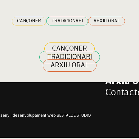
rra Payeras
CANÇONER
TRADICIONARI
ARXIU ORAL
CANÇONER
TRADICIONARI
Cançon
ARXIU ORAL
Tradici
Arxiu O
Contact
sseny i desenvolupament web BESTALDE STUDIO