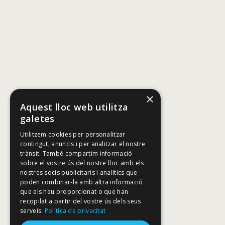
×
Aquest lloc web utilitza
galetes
Utilitzem cookies per personalitzar
contingut, anuncis i per analitzar el nostre
trànsit. També compartim informació
sobre el vostre ús del nostre lloc amb els
nostres socis publicitaris i analítics que
poden combinar-la amb altra informació
que els heu proporcionat o que han
recopilat a partir del vostre ús dels seus
serveis.
Política de privacitat