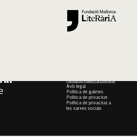
Segueix-nos
er
onari
Mallorca Oral, un projecte
de
ral
Fundació Mallorca Literària
Avís legal
e
Política de galetes
Política de privacitat
Política de privacitat a
les xarxes socials