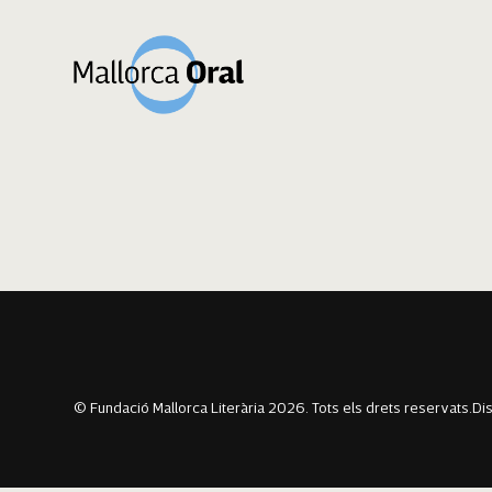
Maria Antònia Se
Navegació
Previous:
Miquel Vidal Roig
Next:
Antònia Valens Roig
d'entrades
© Fundació Mallorca Literària 2026. Tots els drets reservats.
Di