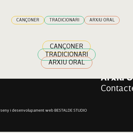
a Chavez
CANÇONER
TRADICIONARI
ARXIU ORAL
CANÇONER
TRADICIONARI
Cançon
ARXIU ORAL
Tradici
Arxiu O
Contact
sseny i desenvolupament web BESTALDE STUDIO