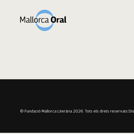
Margot Chavarri
Navegació
Previous:
Assia Toarabt
Next:
Zakaria El Barghoutti
d'entrades
© Fundació Mallorca Literària 2026. Tots els drets reservats.
Di