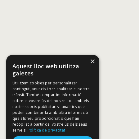
×
Aquest lloc web utilitza
galetes
Utilitzem cookies per personalitzar
contingut, anuncis i per analitzar el nostre
trànsit. També compartim informació
sobre el vostre ús del nostre lloc amb els
nostres socis publicitaris i analítics que
poden combinar-la amb altra informació
que els heu proporcionat o que han
recopilat a partir del vostre ús dels seus
serveis.
Política de privacitat