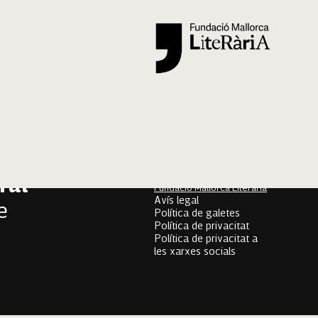
Segueix-nos
er
onari
Mallorca Oral, un projecte
de
ral
Fundació Mallorca Literària
Avís legal
e
Política de galetes
Política de privacitat
Política de privacitat a
les xarxes socials