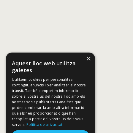
×
Aquest lloc web utilitza
galetes
Utilitzem cookies per personalitzar
contingut, anuncis i per analitzar el nostre
trànsit. També compartim informació
sobre el vostre ús del nostre lloc amb els
nostres socis publicitaris i analítics que
poden combinar-la amb altra informació
que els heu proporcionat o que han
recopilat a partir del vostre ús dels seus
serveis.
Política de privacitat