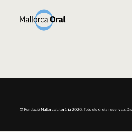
Marc Vaquer
Navegació
Previous:
Maria Magdalena Gayà Barceló
Next:
Abril Vaquer
d'entrades
© Fundació Mallorca Literària 2026. Tots els drets reservats.
Di