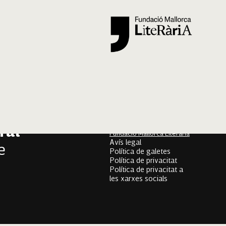
Segueix-nos
er
onari
Mallorca Oral, un projecte
de
ral
Fundació Mallorca Literària
Avís legal
e
Política de galetes
Política de privacitat
Política de privacitat a
les xarxes socials