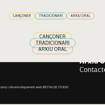
CANÇONER
TRADICIONARI
ARXIU ORAL
CANÇONER
TRADICIONARI
Cançon
ARXIU ORAL
Tradici
Arxiu O
Contact
sseny i desenvolupament web BESTALDE STUDIO