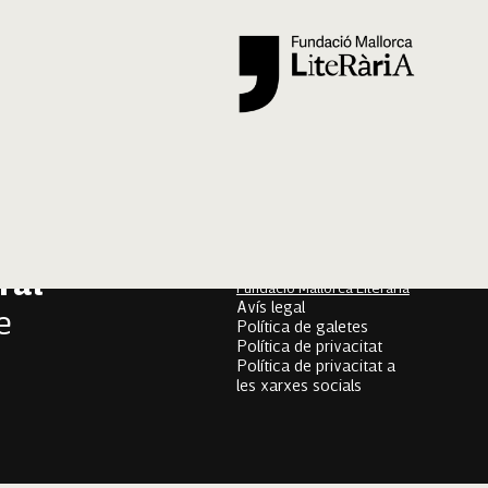
Segueix-nos
er
onari
Mallorca Oral, un projecte
de
ral
Fundació Mallorca Literària
Avís legal
e
Política de galetes
Política de privacitat
Política de privacitat a
les xarxes socials