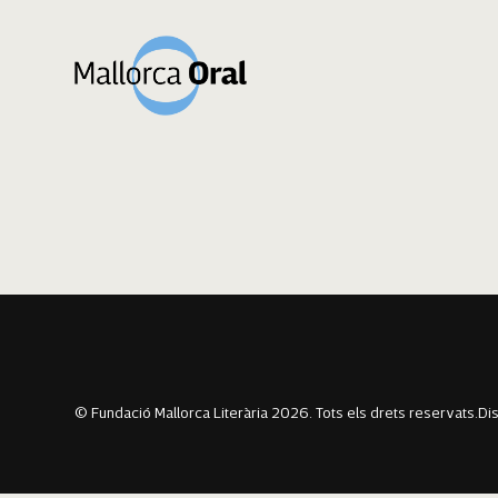
Macià Ferrer Ma
Navegació
Previous:
Federico Quetglas
Next:
Aina Llinàs
d'entrades
© Fundació Mallorca Literària 2026. Tots els drets reservats.
Di