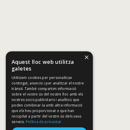
×
Aquest lloc web utilitza
galetes
Utilitzem cookies per personalitzar
contingut, anuncis i per analitzar el nostre
trànsit. També compartim informació
sobre el vostre ús del nostre lloc amb els
nostres socis publicitaris i analítics que
poden combinar-la amb altra informació
que els heu proporcionat o que han
recopilat a partir del vostre ús dels seus
serveis.
Política de privacitat