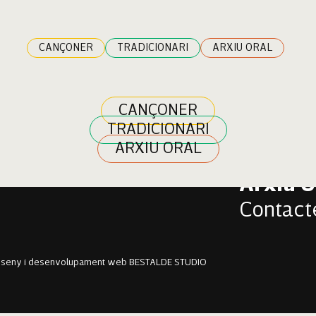
s
CANÇONER
TRADICIONARI
ARXIU ORAL
CANÇONER
TRADICIONARI
Cançon
ARXIU ORAL
Tradici
Arxiu O
Contact
sseny i desenvolupament web BESTALDE STUDIO