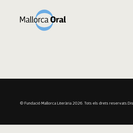
Lluc Palou Soler
Navegació
Previous:
Aina Sànchez Buades
Next:
Jordi Gomila Carmona
d'entrades
© Fundació Mallorca Literària 2026. Tots els drets reservats.
Di