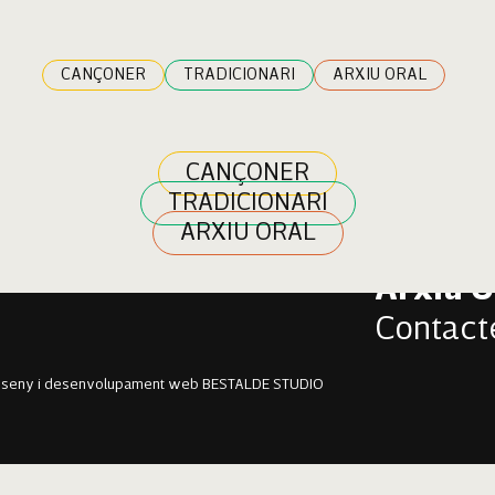
CANÇONER
TRADICIONARI
ARXIU ORAL
CANÇONER
TRADICIONARI
Cançon
ARXIU ORAL
Tradici
Arxiu O
Contact
sseny i desenvolupament web BESTALDE STUDIO