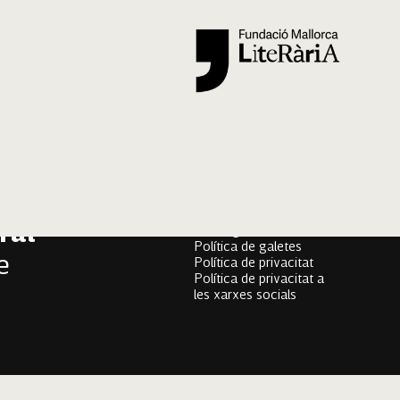
Segueix-nos
er
Mallorca Oral, un projecte
onari
de
Fundació Mallorca Literària
ral
Avís legal
Política de galetes
e
Política de privacitat
Política de privacitat a
les xarxes socials