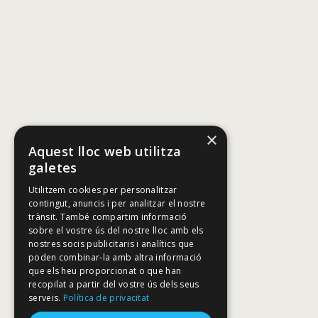
×
Aquest lloc web utilitza
galetes
Utilitzem cookies per personalitzar
contingut, anuncis i per analitzar el nostre
trànsit. També compartim informació
sobre el vostre ús del nostre lloc amb els
nostres socis publicitaris i analítics que
poden combinar-la amb altra informació
que els heu proporcionat o que han
recopilat a partir del vostre ús dels seus
serveis.
Política de privacitat