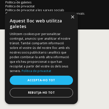
Política de galetes
Política de privacitat
Política de privacitat a les xarxes socials
© Fundació Mallorca Literària 2026. Tots els drets reservats.
×
Disseny i desenvolupament web BESTALDE STUDIO
Aquest lloc web utilitza
galetes
Utilitzem cookies per personalitzar
contingut, anuncis i per analitzar el nostre
trànsit. També compartim informació
sobre el vostre ús del nostre lloc amb els
nostres socis publicitaris i analítics que
poden combinar-la amb altra informació
que els heu proporcionat o que han
recopilat a partir del vostre ús dels seus
serveis.
Política de privacitat
ACCEPTA-HO TOT
REBUTJA-HO TOT