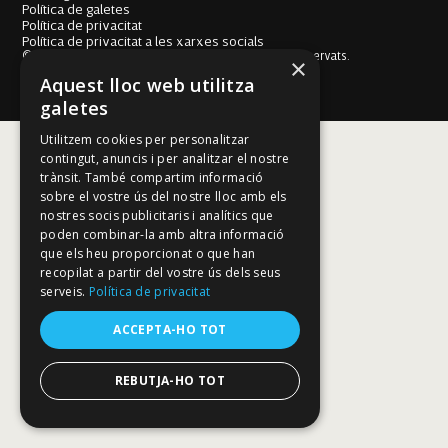
Política de galetes
Política de privacitat
Política de privacitat a les xarxes socials
© Fundació Mallorca Literària 2026. Tots els drets reservats.
×
Disseny i desenvolupament web BESTALDE STUDIO
Aquest lloc web utilitza
galetes
Utilitzem cookies per personalitzar
contingut, anuncis i per analitzar el nostre
trànsit. També compartim informació
sobre el vostre ús del nostre lloc amb els
nostres socis publicitaris i analítics que
poden combinar-la amb altra informació
que els heu proporcionat o que han
recopilat a partir del vostre ús dels seus
serveis.
Política de privacitat
ACCEPTA-HO TOT
REBUTJA-HO TOT