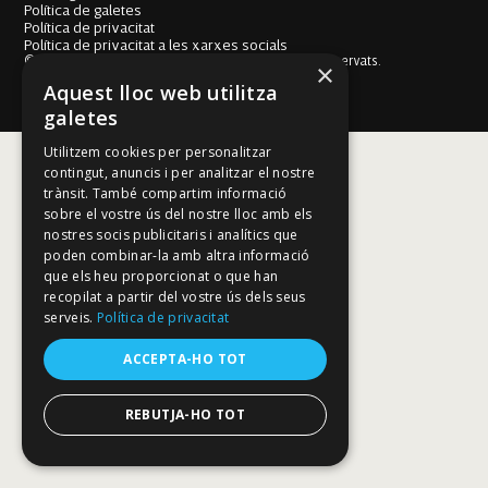
Política de galetes
Política de privacitat
Política de privacitat a les xarxes socials
© Fundació Mallorca Literària 2026. Tots els drets reservats.
×
Disseny i desenvolupament web BESTALDE STUDIO
Aquest lloc web utilitza
galetes
Utilitzem cookies per personalitzar
contingut, anuncis i per analitzar el nostre
trànsit. També compartim informació
sobre el vostre ús del nostre lloc amb els
nostres socis publicitaris i analítics que
poden combinar-la amb altra informació
que els heu proporcionat o que han
recopilat a partir del vostre ús dels seus
serveis.
Política de privacitat
ACCEPTA-HO TOT
REBUTJA-HO TOT