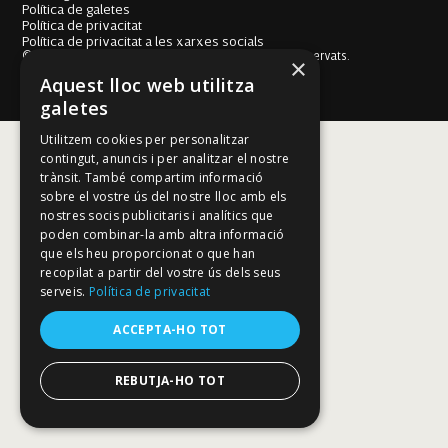
Política de galetes
Política de privacitat
Política de privacitat a les xarxes socials
© Fundació Mallorca Literària 2026. Tots els drets reservats.
×
Disseny i desenvolupament web BESTALDE STUDIO
Aquest lloc web utilitza
galetes
Utilitzem cookies per personalitzar
contingut, anuncis i per analitzar el nostre
trànsit. També compartim informació
sobre el vostre ús del nostre lloc amb els
nostres socis publicitaris i analítics que
poden combinar-la amb altra informació
que els heu proporcionat o que han
recopilat a partir del vostre ús dels seus
serveis.
Política de privacitat
ACCEPTA-HO TOT
REBUTJA-HO TOT