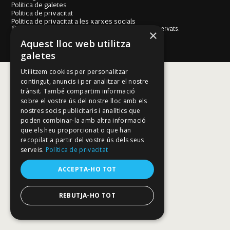
Política de galetes
Política de privacitat
Política de privacitat a les xarxes socials
© Fundació Mallorca Literària 2026. Tots els drets reservats.
×
Disseny i desenvolupament web BESTALDE STUDIO
Aquest lloc web utilitza
galetes
Utilitzem cookies per personalitzar
contingut, anuncis i per analitzar el nostre
trànsit. També compartim informació
sobre el vostre ús del nostre lloc amb els
nostres socis publicitaris i analítics que
poden combinar-la amb altra informació
que els heu proporcionat o que han
recopilat a partir del vostre ús dels seus
serveis.
Política de privacitat
ACCEPTA-HO TOT
REBUTJA-HO TOT