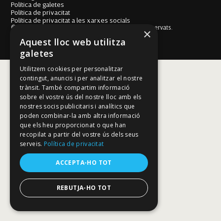
Política de galetes
Política de privacitat
Política de privacitat a les xarxes socials
© Fundació Mallorca Literària 2026. Tots els drets reservats.
×
Disseny i desenvolupament web BESTALDE STUDIO
Aquest lloc web utilitza
galetes
Utilitzem cookies per personalitzar
contingut, anuncis i per analitzar el nostre
trànsit. També compartim informació
sobre el vostre ús del nostre lloc amb els
nostres socis publicitaris i analítics que
poden combinar-la amb altra informació
que els heu proporcionat o que han
recopilat a partir del vostre ús dels seus
serveis.
Política de privacitat
ACCEPTA-HO TOT
REBUTJA-HO TOT