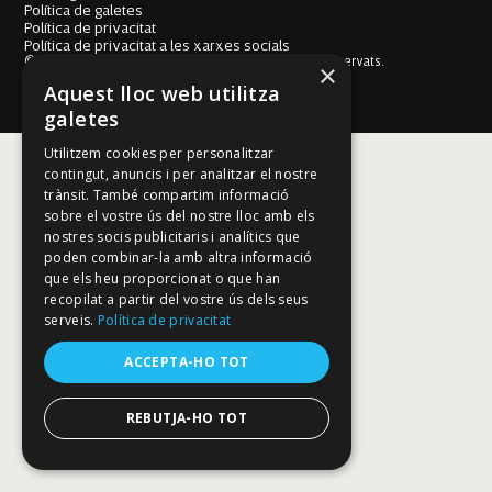
Política de galetes
Política de privacitat
Política de privacitat a les xarxes socials
© Fundació Mallorca Literària 2026. Tots els drets reservats.
×
Disseny i desenvolupament web BESTALDE STUDIO
Aquest lloc web utilitza
galetes
Utilitzem cookies per personalitzar
contingut, anuncis i per analitzar el nostre
trànsit. També compartim informació
sobre el vostre ús del nostre lloc amb els
nostres socis publicitaris i analítics que
poden combinar-la amb altra informació
que els heu proporcionat o que han
recopilat a partir del vostre ús dels seus
serveis.
Política de privacitat
ACCEPTA-HO TOT
REBUTJA-HO TOT