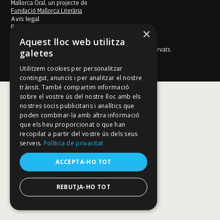
Mallorca Oral, un projecte de
Fundació Mallorca Literària
Avís legal
Política de galetes
×
Política de privacitat
Aquest lloc web utilitza
Política de privacitat a les xarxes socials
© Fundació Mallorca Literària 2026. Tots els drets reservats.
galetes
Disseny i desenvolupament web BESTALDE STUDIO
Utilitzem cookies per personalitzar
contingut, anuncis i per analitzar el nostre
trànsit. També compartim informació
sobre el vostre ús del nostre lloc amb els
nostres socis publicitaris i analítics que
poden combinar-la amb altra informació
que els heu proporcionat o que han
recopilat a partir del vostre ús dels seus
serveis.
Política de privacitat
ACCEPTA-HO TOT
REBUTJA-HO TOT