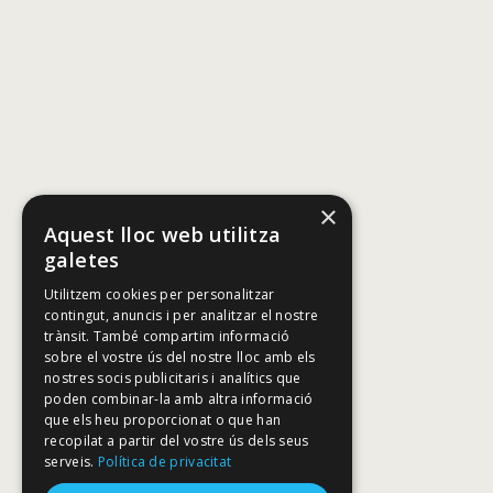
×
Aquest lloc web utilitza
galetes
Utilitzem cookies per personalitzar
contingut, anuncis i per analitzar el nostre
trànsit. També compartim informació
sobre el vostre ús del nostre lloc amb els
nostres socis publicitaris i analítics que
poden combinar-la amb altra informació
que els heu proporcionat o que han
recopilat a partir del vostre ús dels seus
serveis.
Política de privacitat