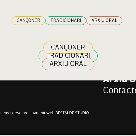
 Auba
CANÇONER
TRADICIONARI
ARXIU ORAL
CANÇONER
TRADICIONARI
Cançon
ARXIU ORAL
Tradici
Arxiu O
Contact
sseny i desenvolupament web BESTALDE STUDIO