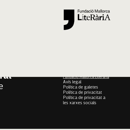
Segueix-nos
er
onari
Mallorca Oral, un projecte
de
ral
Fundació Mallorca Literària
Avís legal
e
Política de galetes
Política de privacitat
Política de privacitat a
les xarxes socials