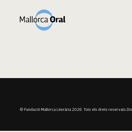
Jaume González
Navegació
Previous:
Ayran Meneguin
Next:
Lola Peña Cabrera
d'entrades
© Fundació Mallorca Literària 2026. Tots els drets reservats.
Di