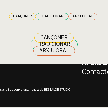
CANÇONER
TRADICIONARI
ARXIU ORAL
CANÇONER
TRADICIONARI
Cançon
ARXIU ORAL
Tradici
Arxiu O
Contact
sseny i desenvolupament web BESTALDE STUDIO