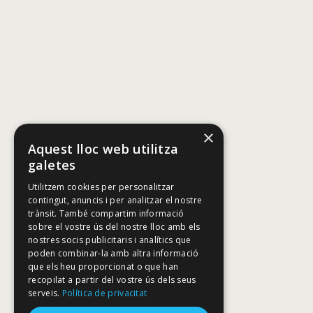
×
Aquest lloc web utilitza
galetes
Utilitzem cookies per personalitzar
contingut, anuncis i per analitzar el nostre
trànsit. També compartim informació
sobre el vostre ús del nostre lloc amb els
nostres socis publicitaris i analítics que
poden combinar-la amb altra informació
que els heu proporcionat o que han
recopilat a partir del vostre ús dels seus
serveis.
Política de privacitat