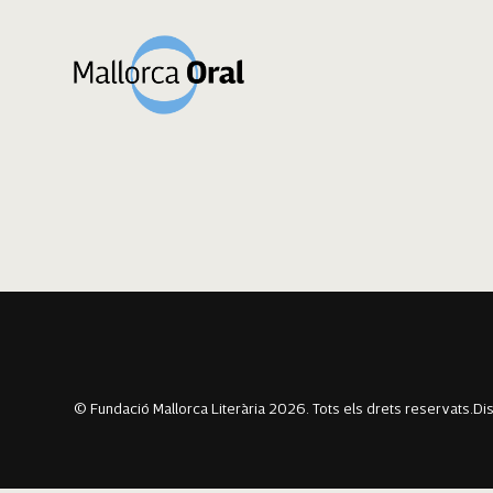
Jaume Font
Navegació
Previous:
Margalida Morey
Next:
Antoni Servera Russo
d'entrades
© Fundació Mallorca Literària 2026. Tots els drets reservats.
Di