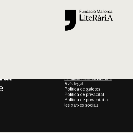
Segueix-nos
er
onari
Mallorca Oral, un projecte
de
ral
Fundació Mallorca Literària
Avís legal
e
Política de galetes
Política de privacitat
Política de privacitat a
les xarxes socials