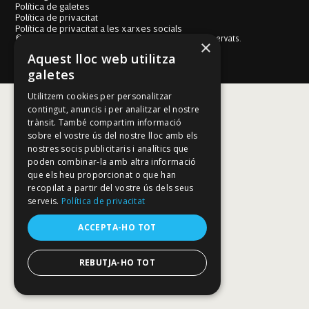
Política de galetes
Política de privacitat
Política de privacitat a les xarxes socials
© Fundació Mallorca Literària 2026. Tots els drets reservats.
×
Disseny i desenvolupament web BESTALDE STUDIO
Aquest lloc web utilitza
galetes
Utilitzem cookies per personalitzar
contingut, anuncis i per analitzar el nostre
trànsit. També compartim informació
sobre el vostre ús del nostre lloc amb els
nostres socis publicitaris i analítics que
poden combinar-la amb altra informació
que els heu proporcionat o que han
recopilat a partir del vostre ús dels seus
serveis.
Política de privacitat
ACCEPTA-HO TOT
REBUTJA-HO TOT