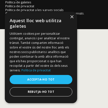
Política de galetes
Política de privacitat
Política de privacitat a les xarxes socials
© Fundació Mallorca Literària 2026. Tots els drets reservats.
×
Disseny i desenvolupament web BESTALDE STUDIO
Aquest lloc web utilitza
galetes
Utilitzem cookies per personalitzar
contingut, anuncis i per analitzar el nostre
trànsit. També compartim informació
sobre el vostre ús del nostre lloc amb els
nostres socis publicitaris i analítics que
poden combinar-la amb altra informació
que els heu proporcionat o que han
recopilat a partir del vostre ús dels seus
serveis.
Política de privacitat
ACCEPTA-HO TOT
REBUTJA-HO TOT