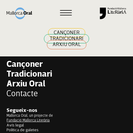
Fatima Zahra Ikheyadine
Navegació
Previous:
Ona Uribassi Servera
Next:
Adam Zak Idkhissitti
d'entrades
CANÇONER
TRADICIONARI
ARXIU ORAL
Cançoner
Tradicionari
Arxiu Oral
Contacte
Segueix-nos
Mallorca Oral, un projecte de
Fundació Mallorca Literària
Avís legal
Política de galetes