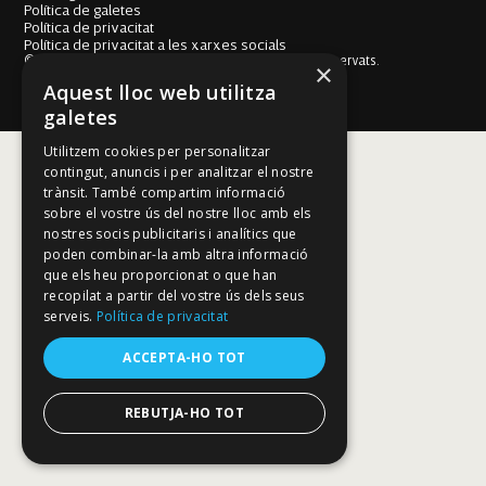
Política de galetes
Política de privacitat
Política de privacitat a les xarxes socials
© Fundació Mallorca Literària 2026. Tots els drets reservats.
×
Disseny i desenvolupament web BESTALDE STUDIO
Aquest lloc web utilitza
galetes
Utilitzem cookies per personalitzar
contingut, anuncis i per analitzar el nostre
trànsit. També compartim informació
sobre el vostre ús del nostre lloc amb els
nostres socis publicitaris i analítics que
poden combinar-la amb altra informació
que els heu proporcionat o que han
recopilat a partir del vostre ús dels seus
serveis.
Política de privacitat
ACCEPTA-HO TOT
REBUTJA-HO TOT