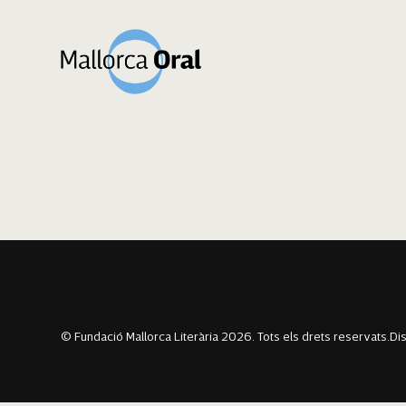
Emma Pascual C
Navegació
Previous:
Sofia Llodrà Galdeano
Next:
Selene Parra Trigo
d'entrades
© Fundació Mallorca Literària 2026. Tots els drets reservats.
Di