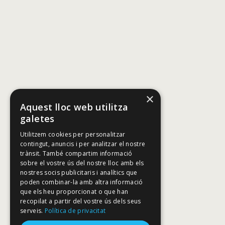
×
Aquest lloc web utilitza
galetes
Utilitzem cookies per personalitzar
contingut, anuncis i per analitzar el nostre
trànsit. També compartim informació
sobre el vostre ús del nostre lloc amb els
nostres socis publicitaris i analítics que
poden combinar-la amb altra informació
que els heu proporcionat o que han
recopilat a partir del vostre ús dels seus
serveis.
Política de privacitat