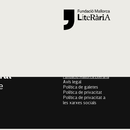
Segueix-nos
er
onari
Mallorca Oral, un projecte
de
ral
Fundació Mallorca Literària
Avís legal
e
Política de galetes
Política de privacitat
Política de privacitat a
les xarxes socials