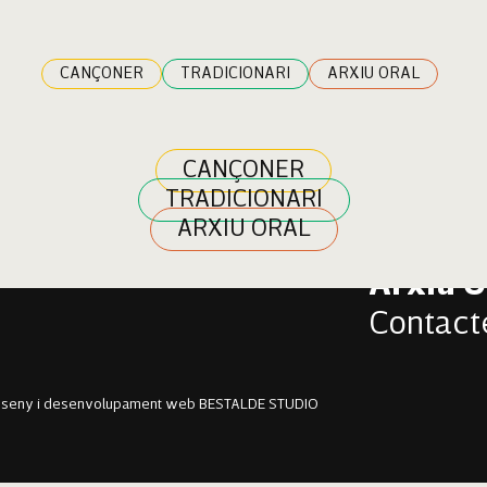
aldentey
CANÇONER
TRADICIONARI
ARXIU ORAL
CANÇONER
TRADICIONARI
Cançon
ARXIU ORAL
Tradici
Arxiu O
Contact
sseny i desenvolupament web BESTALDE STUDIO