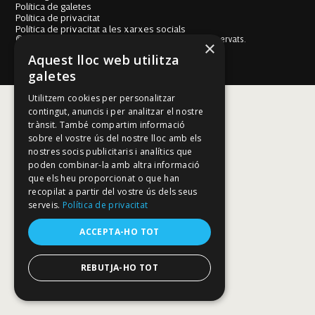
Política de galetes
Política de privacitat
Política de privacitat a les xarxes socials
© Fundació Mallorca Literària 2026. Tots els drets reservats.
×
Disseny i desenvolupament web BESTALDE STUDIO
Aquest lloc web utilitza
galetes
Utilitzem cookies per personalitzar
contingut, anuncis i per analitzar el nostre
trànsit. També compartim informació
sobre el vostre ús del nostre lloc amb els
nostres socis publicitaris i analítics que
poden combinar-la amb altra informació
que els heu proporcionat o que han
recopilat a partir del vostre ús dels seus
serveis.
Política de privacitat
ACCEPTA-HO TOT
REBUTJA-HO TOT