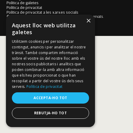
Política de galetes
Política de privacitat
Política de privacitat a les xarxes socials
© Fundació Mallorca Literària 2026. Tots els drets reservats.
×
Disseny i desenvolupament web BESTALDE STUDIO
Aquest lloc web utilitza
galetes
Utilitzem cookies per personalitzar
contingut, anuncis i per analitzar el nostre
trànsit. També compartim informació
sobre el vostre ús del nostre lloc amb els
nostres socis publicitaris i analítics que
poden combinar-la amb altra informació
que els heu proporcionat o que han
recopilat a partir del vostre ús dels seus
serveis.
Política de privacitat
ACCEPTA-HO TOT
REBUTJA-HO TOT