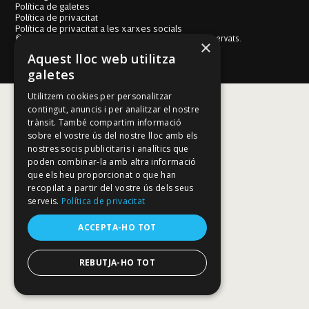
Política de galetes
Política de privacitat
Política de privacitat a les xarxes socials
© Fundació Mallorca Literària 2026. Tots els drets reservats.
×
Disseny i desenvolupament web BESTALDE STUDIO
Aquest lloc web utilitza
galetes
Utilitzem cookies per personalitzar
contingut, anuncis i per analitzar el nostre
trànsit. També compartim informació
sobre el vostre ús del nostre lloc amb els
nostres socis publicitaris i analítics que
poden combinar-la amb altra informació
que els heu proporcionat o que han
recopilat a partir del vostre ús dels seus
serveis.
Política de privacitat
ACCEPTA-HO TOT
REBUTJA-HO TOT