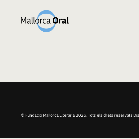
Cloe Heredia Gal
Navegació
Previous:
Jaume Santandreu Mesquida
Next:
Francisca Bauzà
d'entrades
© Fundació Mallorca Literària 2026. Tots els drets reservats.
Di