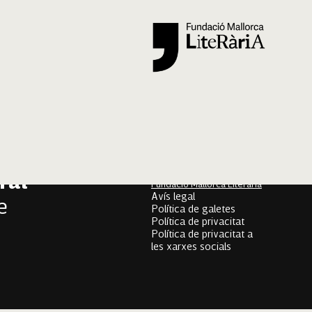
Segueix-nos
er
onari
Mallorca Oral, un projecte
de
ral
Fundació Mallorca Literària
Avís legal
e
Política de galetes
Política de privacitat
Política de privacitat a
les xarxes socials