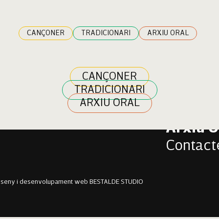
lardo
CANÇONER
TRADICIONARI
ARXIU ORAL
CANÇONER
TRADICIONARI
Cançon
ARXIU ORAL
Tradici
Arxiu O
Contact
sseny i desenvolupament web BESTALDE STUDIO