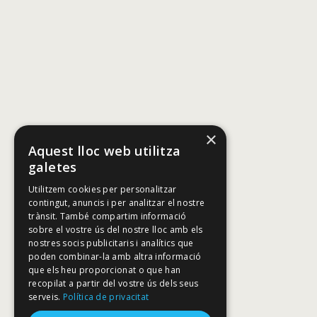
×
Aquest lloc web utilitza
galetes
Utilitzem cookies per personalitzar
contingut, anuncis i per analitzar el nostre
trànsit. També compartim informació
sobre el vostre ús del nostre lloc amb els
nostres socis publicitaris i analítics que
poden combinar-la amb altra informació
que els heu proporcionat o que han
recopilat a partir del vostre ús dels seus
serveis.
Política de privacitat