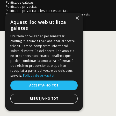
Política de galetes
Política de privacitat
Política de privacitat a les xarxes socials
© Fundació Mallorca Literària 2026. Tots els drets reservats.
×
Disseny i desenvolupament web BESTALDE STUDIO
Aquest lloc web utilitza
galetes
Utilitzem cookies per personalitzar
contingut, anuncis i per analitzar el nostre
trànsit. També compartim informació
sobre el vostre ús del nostre lloc amb els
nostres socis publicitaris i analítics que
poden combinar-la amb altra informació
que els heu proporcionat o que han
recopilat a partir del vostre ús dels seus
serveis.
Política de privacitat
ACCEPTA-HO TOT
REBUTJA-HO TOT