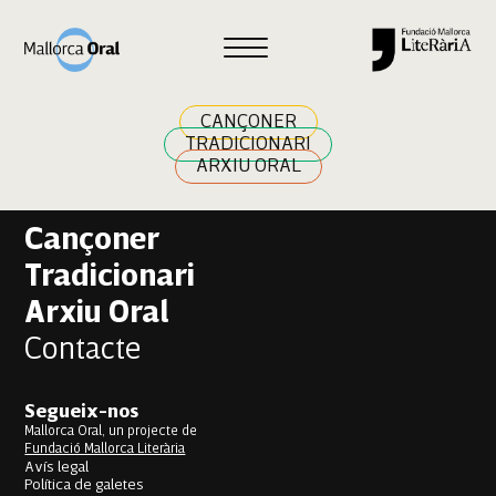
Catalina Pasqual Pasqual
Navegació
Previous:
Antònia Llabrés Perelló
Next:
Toni Niell Fuster
d'entrades
CANÇONER
TRADICIONARI
ARXIU ORAL
Cançoner
Tradicionari
Arxiu Oral
Contacte
Segueix-nos
Mallorca Oral, un projecte de
Fundació Mallorca Literària
Avís legal
Política de galetes