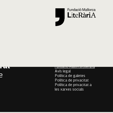
Segueix-nos
er
onari
Mallorca Oral, un projecte
de
ral
Fundació Mallorca Literària
Avís legal
e
Política de galetes
Política de privacitat
Política de privacitat a
les xarxes socials