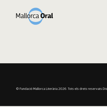
Catalina Ferrer F
Navegació
Previous:
Bàrbara Torrens Planes
Next:
Apol·lònia Vaquer Gayà
d'entrades
© Fundació Mallorca Literària 2026. Tots els drets reservats.
Di