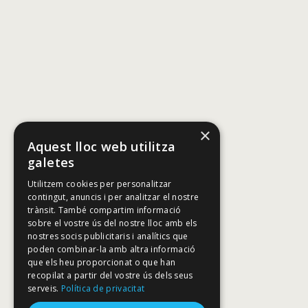
×
Aquest lloc web utilitza
galetes
Utilitzem cookies per personalitzar
contingut, anuncis i per analitzar el nostre
trànsit. També compartim informació
sobre el vostre ús del nostre lloc amb els
nostres socis publicitaris i analítics que
poden combinar-la amb altra informació
que els heu proporcionat o que han
recopilat a partir del vostre ús dels seus
serveis.
Política de privacitat