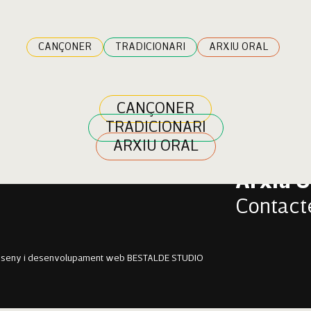
errer
CANÇONER
TRADICIONARI
ARXIU ORAL
CANÇONER
TRADICIONARI
Cançon
ARXIU ORAL
Tradici
Arxiu O
Contact
sseny i desenvolupament web BESTALDE STUDIO