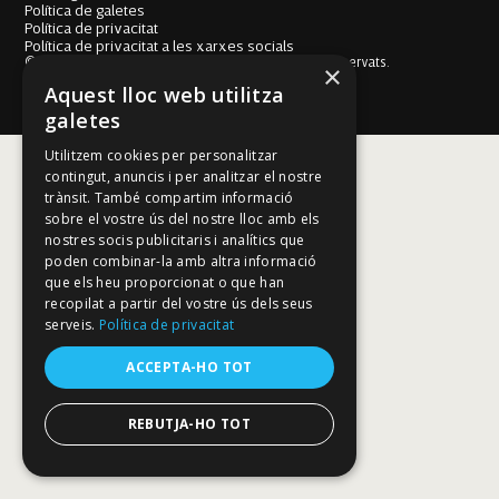
Política de galetes
Política de privacitat
Política de privacitat a les xarxes socials
© Fundació Mallorca Literària 2026. Tots els drets reservats.
×
Disseny i desenvolupament web BESTALDE STUDIO
Aquest lloc web utilitza
galetes
Utilitzem cookies per personalitzar
contingut, anuncis i per analitzar el nostre
trànsit. També compartim informació
sobre el vostre ús del nostre lloc amb els
nostres socis publicitaris i analítics que
poden combinar-la amb altra informació
que els heu proporcionat o que han
recopilat a partir del vostre ús dels seus
serveis.
Política de privacitat
ACCEPTA-HO TOT
REBUTJA-HO TOT