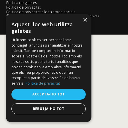
Política de galetes
Política de privacitat
Política de privacitat a les xarxes socials
© Fundació Mallorca Literària 2026. Tots els drets reservats.
×
Disseny i desenvolupament web BESTALDE STUDIO
Aquest lloc web utilitza
galetes
Utilitzem cookies per personalitzar
contingut, anuncis i per analitzar el nostre
trànsit. També compartim informació
sobre el vostre ús del nostre lloc amb els
nostres socis publicitaris i analítics que
poden combinar-la amb altra informació
que els heu proporcionat o que han
recopilat a partir del vostre ús dels seus
serveis.
Política de privacitat
ACCEPTA-HO TOT
REBUTJA-HO TOT