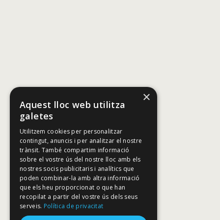
×
Aquest lloc web utilitza
galetes
Utilitzem cookies per personalitzar
contingut, anuncis i per analitzar el nostre
trànsit. També compartim informació
sobre el vostre ús del nostre lloc amb els
nostres socis publicitaris i analítics que
poden combinar-la amb altra informació
que els heu proporcionat o que han
recopilat a partir del vostre ús dels seus
serveis.
Política de privacitat