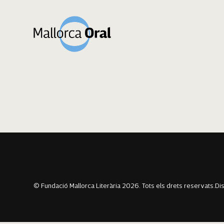
Bilal Makrani Zo
Navegació
Previous:
Claudia Balaguer Crespí
Next:
Ikram Sabbar Abou
d'entrades
© Fundació Mallorca Literària 2026. Tots els drets reservats.
Di