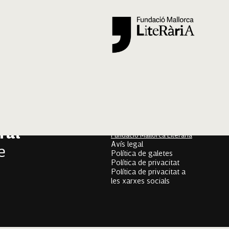
Segueix-nos
er
onari
Mallorca Oral, un projecte
de
ral
Fundació Mallorca Literària
Avís legal
e
Política de galetes
Política de privacitat
Política de privacitat a
les xarxes socials