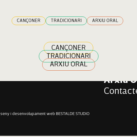
uggaghi
CANÇONER
TRADICIONARI
ARXIU ORAL
CANÇONER
TRADICIONARI
Cançon
ARXIU ORAL
Tradici
Arxiu O
Contact
sseny i desenvolupament web BESTALDE STUDIO