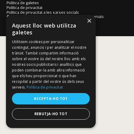
Política de galetes
Política de privacitat
Política de privacitat a les xarxes socials
© Fundació Mallorca Literària 2026. Tots els drets reservats.
×
Disseny i desenvolupament web BESTALDE STUDIO
Aquest lloc web utilitza
galetes
Utilitzem cookies per personalitzar
contingut, anuncis i per analitzar el nostre
trànsit. També compartim informació
sobre el vostre ús del nostre lloc amb els
nostres socis publicitaris i analítics que
poden combinar-la amb altra informació
que els heu proporcionat o que han
recopilat a partir del vostre ús dels seus
serveis.
Política de privacitat
ACCEPTA-HO TOT
REBUTJA-HO TOT