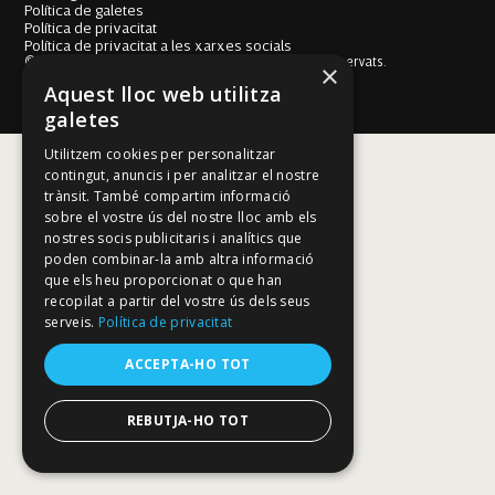
Política de galetes
Política de privacitat
Política de privacitat a les xarxes socials
© Fundació Mallorca Literària 2026. Tots els drets reservats.
×
Disseny i desenvolupament web BESTALDE STUDIO
Aquest lloc web utilitza
galetes
Utilitzem cookies per personalitzar
contingut, anuncis i per analitzar el nostre
trànsit. També compartim informació
sobre el vostre ús del nostre lloc amb els
nostres socis publicitaris i analítics que
poden combinar-la amb altra informació
que els heu proporcionat o que han
recopilat a partir del vostre ús dels seus
serveis.
Política de privacitat
ACCEPTA-HO TOT
REBUTJA-HO TOT