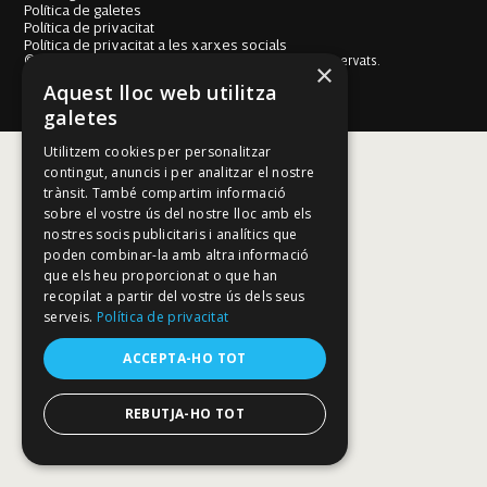
Política de galetes
Política de privacitat
Política de privacitat a les xarxes socials
© Fundació Mallorca Literària 2026. Tots els drets reservats.
×
Disseny i desenvolupament web BESTALDE STUDIO
Aquest lloc web utilitza
galetes
Utilitzem cookies per personalitzar
contingut, anuncis i per analitzar el nostre
trànsit. També compartim informació
sobre el vostre ús del nostre lloc amb els
nostres socis publicitaris i analítics que
poden combinar-la amb altra informació
que els heu proporcionat o que han
recopilat a partir del vostre ús dels seus
serveis.
Política de privacitat
ACCEPTA-HO TOT
REBUTJA-HO TOT