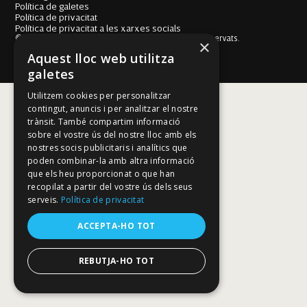
Política de galetes
Política de privacitat
Política de privacitat a les xarxes socials
© Fundació Mallorca Literària 2026. Tots els drets reservats.
×
Disseny i desenvolupament web BESTALDE STUDIO
Aquest lloc web utilitza
galetes
Utilitzem cookies per personalitzar
contingut, anuncis i per analitzar el nostre
trànsit. També compartim informació
sobre el vostre ús del nostre lloc amb els
nostres socis publicitaris i analítics que
poden combinar-la amb altra informació
que els heu proporcionat o que han
recopilat a partir del vostre ús dels seus
serveis.
Política de privacitat
ACCEPTA-HO TOT
REBUTJA-HO TOT