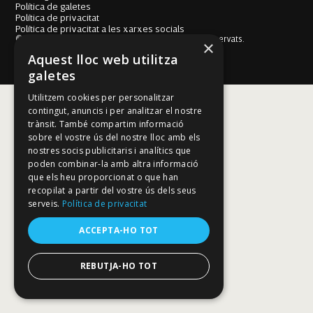
Política de galetes
Política de privacitat
Política de privacitat a les xarxes socials
© Fundació Mallorca Literària 2026. Tots els drets reservats.
×
Disseny i desenvolupament web BESTALDE STUDIO
Aquest lloc web utilitza
galetes
Utilitzem cookies per personalitzar
contingut, anuncis i per analitzar el nostre
trànsit. També compartim informació
sobre el vostre ús del nostre lloc amb els
nostres socis publicitaris i analítics que
poden combinar-la amb altra informació
que els heu proporcionat o que han
recopilat a partir del vostre ús dels seus
serveis.
Política de privacitat
ACCEPTA-HO TOT
REBUTJA-HO TOT