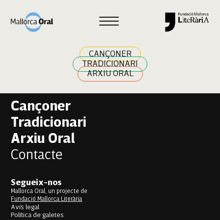
Aina Gallego Garau
Navegació
Previous:
Joan Toni Sunyer
Next:
Marina Riera Frau
d'entrades
CANÇONER
TRADICIONARI
ARXIU ORAL
Cançoner
Tradicionari
Arxiu Oral
Contacte
Segueix-nos
Mallorca Oral, un projecte de
Fundació Mallorca Literària
Avís legal
Política de galetes