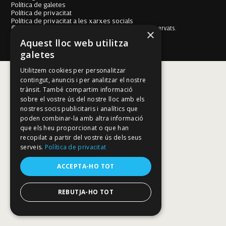
Política de galetes
Política de privacitat
Política de privacitat a les xarxes socials
© Fundació Mallorca Literària 2026. Tots els drets reservats.
×
Disseny i desenvolupament web BESTALDE STUDIO
Aquest lloc web utilitza
galetes
Utilitzem cookies per personalitzar
contingut, anuncis i per analitzar el nostre
trànsit. També compartim informació
sobre el vostre ús del nostre lloc amb els
nostres socis publicitaris i analítics que
poden combinar-la amb altra informació
que els heu proporcionat o que han
recopilat a partir del vostre ús dels seus
serveis.
Política de privacitat
ACCEPTA-HO TOT
REBUTJA-HO TOT