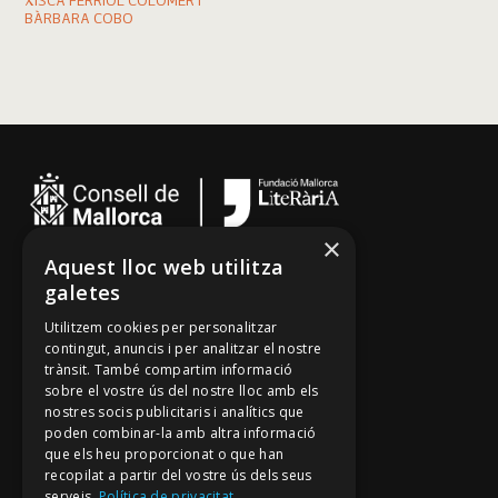
XISCA FERRIOL COLOMER I
BÀRBARA COBO
×
Aquest lloc web utilitza
Cançoner
galetes
Tradicionari
Utilitzem cookies per personalitzar
Arxiu Oral
contingut, anuncis i per analitzar el nostre
trànsit. També compartim informació
Contacte
sobre el vostre ús del nostre lloc amb els
nostres socis publicitaris i analítics que
poden combinar-la amb altra informació
Segueix-nos
que els heu proporcionat o que han
recopilat a partir del vostre ús dels seus
Mallorca Oral, un projecte de
serveis.
Política de privacitat