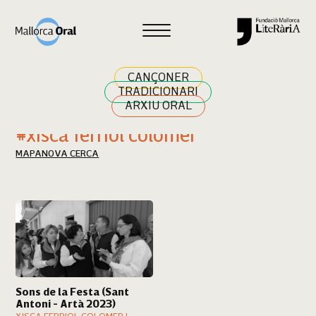
Cercar
CANÇONER
TRADICIONARI
ARXIU ORAL
Resultats cerca
#xisca ferriol colomer
MAPA
NOVA CERCA
Sons de la Festa (Sant
Antoni - Artà 2023)