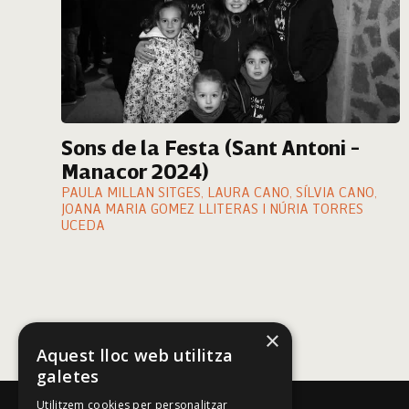
Sons de la Festa (Sant Antoni -
Manacor 2024)
PAULA MILLAN SITGES, LAURA CANO, SÍLVIA CANO,
JOANA MARIA GOMEZ LLITERAS I NÚRIA TORRES
UCEDA
×
Aquest lloc web utilitza
galetes
Utilitzem cookies per personalitzar