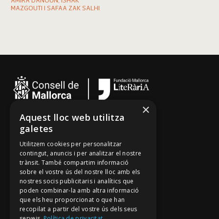
AMIRA DANOUN, ISHAK
MAZGOUTI I SAFAA ZAK SALHI
×
Aquest lloc web utilitza
Cançoner
galetes
Tradicionari
Utilitzem cookies per personalitzar
Arxiu Oral
contingut, anuncis i per analitzar el nostre
trànsit. També compartim informació
Contacte
sobre el vostre ús del nostre lloc amb els
nostres socis publicitaris i analítics que
poden combinar-la amb altra informació
Segueix-nos
que els heu proporcionat o que han
recopilat a partir del vostre ús dels seus
Mallorca Oral, un projecte de
serveis.
Política de privacitat