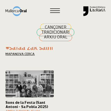
Cercar
CANÇONER
TRADICIONARI
ARXIU ORAL
Resultats cerca
#safaa zak salhi
MAPA
NOVA CERCA
Sons de la Festa (Sant
Antoni - Sa Pobla 2025)